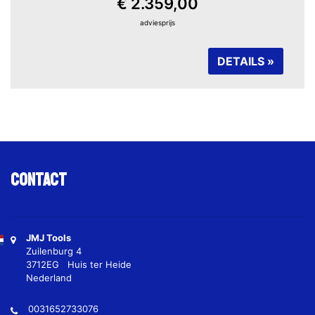
€ 2.359,00
adviesprijs
DETAILS »
Contact
JMJ Tools
Zuilenburg 4
3712EG Huis ter Heide
Nederland
0031652733076