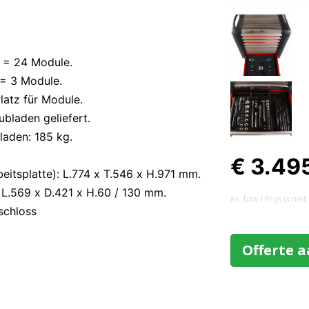
 = 24 Module.
= 3 Module.
latz für Module.
bladen geliefert.
laden: 185 kg.
€ 3.49
eitsplatte): L.774 x T.546 x H.971 mm.
L.569 x D.421 x H.60 / 130 mm.
ex. btw / Prijs is ni
schloss
Offerte 