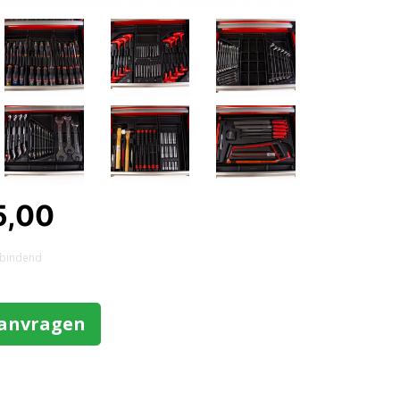
5,00
et bindend
aanvragen