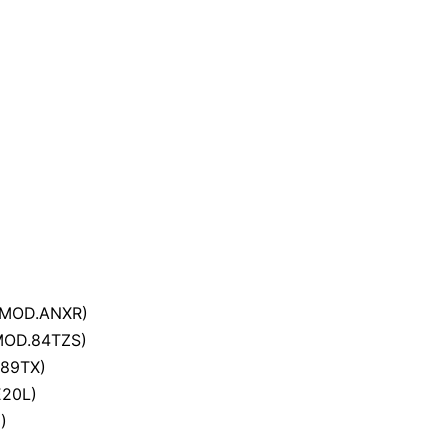
 (MOD.ANXR)
 (MOD.84TZS)
.89TX)
E20L)
)