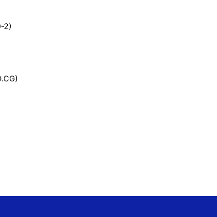
-2)
D.CG)