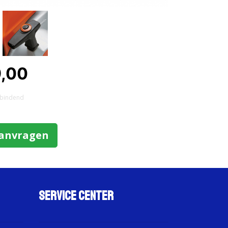
9,00
et bindend
aanvragen
Service Center