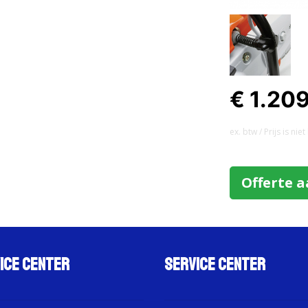
€ 1.20
ex. btw / Prijs is ni
Offerte 
ice Center
Service Center