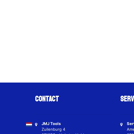
Contact
Serv
JMJ Tools
Ser
Zuilenburg 4
Ame