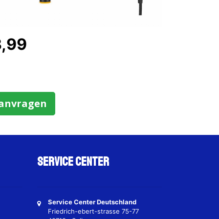
3,99
aanvragen
Service Center
Service Center Deutschland
Friedrich-ebert-strasse 75-77