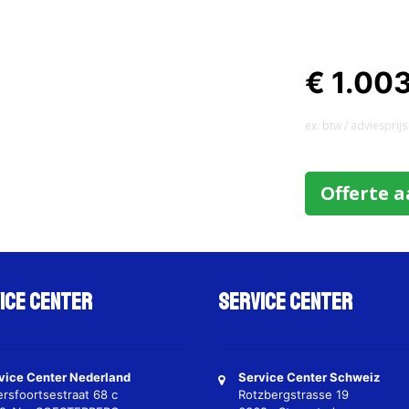
€ 1.00
ex. btw / adviesprijs
Offerte 
ice Center
Service Center
vice Center Nederland
Service Center Schweiz
rsfoortsestraat 68 c
Rotzbergstrasse 19